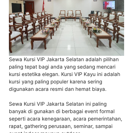
Sewa Kursi VIP Jakarta Selatan adalah pilihan
paling tepat bagi anda yang sedang mencari
kursi estetika elegan. Kursi VIP Kayu ini adalah
kursi yang paling populer karena sering
digunakan acara resmi dan hemat biaya.
Sewa Kursi VIP Jakarta Selatan ini paling
banyak di gunakan di berbagai event formal
seperti acara kenegaraan, acara pemerintahan,
rapat, gathering perusaan, seminar, sampai