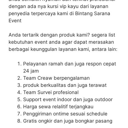
dengan ada nya kursi vip kayu dari layanan
penyedia terpercaya kami di Bintang Sarana
Event
Anda tertarik dengan produk kami? segera list
kebutuhan event anda agar dapat merasakan
berbagai keunggulan layanan kami, antara lain:
Pelayanan ramah dan juga respon cepat
24 jam
Team Creaw berpengalaman
produk berkualitas dan juga terawat
Team Survei profesional
Support event indoor dan juga outdoor
Harga sewa relalitif terjangkau
Penggiriman ontime sesuai schedule
Gratis ongkir dan juga bongkar pasang