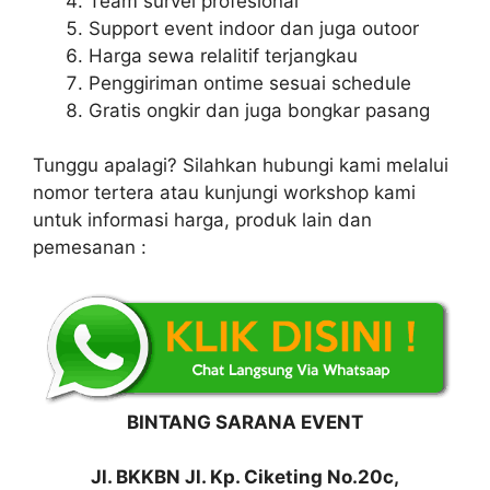
Team survei profesional
Support event indoor dan juga outoor
Harga sewa relalitif terjangkau
Penggiriman ontime sesuai schedule
Gratis ongkir dan juga bongkar pasang
Tunggu apalagi? Silahkan hubungi kami melalui
nomor tertera atau kunjungi workshop kami
untuk informasi harga, produk lain dan
pemesanan :
BINTANG SARANA EVENT
Jl. BKKBN Jl. Kp. Ciketing No.20c,