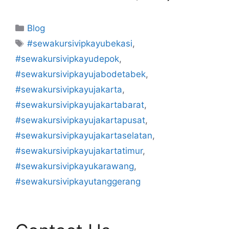
Kategori
Blog
Tag
#sewakursivipkayubekasi
,
#sewakursivipkayudepok
,
#sewakursivipkayujabodetabek
,
#sewakursivipkayujakarta
,
#sewakursivipkayujakartabarat
,
#sewakursivipkayujakartapusat
,
#sewakursivipkayujakartaselatan
,
#sewakursivipkayujakartatimur
,
#sewakursivipkayukarawang
,
#sewakursivipkayutanggerang