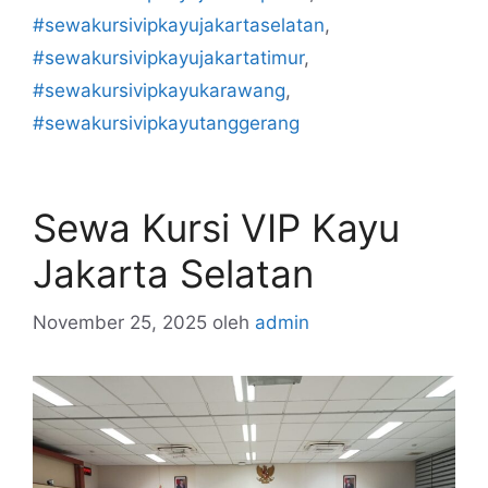
#sewakursivipkayujakartaselatan
,
#sewakursivipkayujakartatimur
,
#sewakursivipkayukarawang
,
#sewakursivipkayutanggerang
Sewa Kursi VIP Kayu
Jakarta Selatan
November 25, 2025
oleh
admin