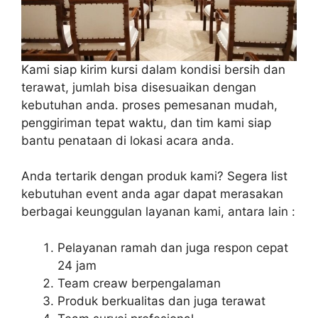
Kami siap kirim kursi dalam kondisi bersih dan
terawat, jumlah bisa disesuaikan dengan
kebutuhan anda. proses pemesanan mudah,
penggiriman tepat waktu, dan tim kami siap
bantu penataan di lokasi acara anda.
Anda tertarik dengan produk kami? Segera list
kebutuhan event anda agar dapat merasakan
berbagai keunggulan layanan kami, antara lain :
Pelayanan ramah dan juga respon cepat
24 jam
Team creaw berpengalaman
Produk berkualitas dan juga terawat