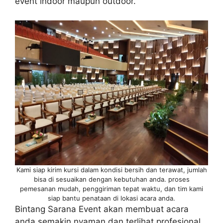
event indoor maupun outdoor.
Kami siap kirim kursi dalam kondisi bersih dan terawat, jumlah
bisa di sesuaikan dengan kebutuhan anda. proses
pemesanan mudah, penggiriman tepat waktu, dan tim kami
siap bantu penataan di lokasi acara anda.
Bintang Sarana Event akan membuat acara
anda semakin nyaman dan terlihat profesional