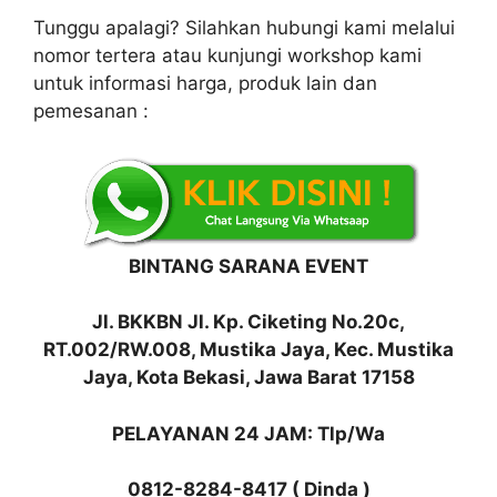
Tunggu apalagi? Silahkan hubungi kami melalui
nomor tertera atau kunjungi workshop kami
untuk informasi harga, produk lain dan
pemesanan :
BINTANG SARANA EVENT
Jl. BKKBN Jl. Kp. Ciketing No.20c,
RT.002/RW.008, Mustika Jaya, Kec. Mustika
Jaya, Kota Bekasi, Jawa Barat 17158
PELAYANAN 24 JAM: Tlp/Wa
0812-8284-8417 ( Dinda )