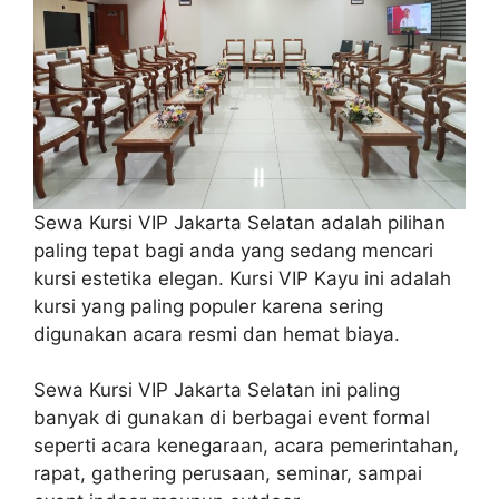
Sewa Kursi VIP Jakarta Selatan adalah pilihan
paling tepat bagi anda yang sedang mencari
kursi estetika elegan. Kursi VIP Kayu ini adalah
kursi yang paling populer karena sering
digunakan acara resmi dan hemat biaya.
Sewa Kursi VIP Jakarta Selatan ini paling
banyak di gunakan di berbagai event formal
seperti acara kenegaraan, acara pemerintahan,
rapat, gathering perusaan, seminar, sampai