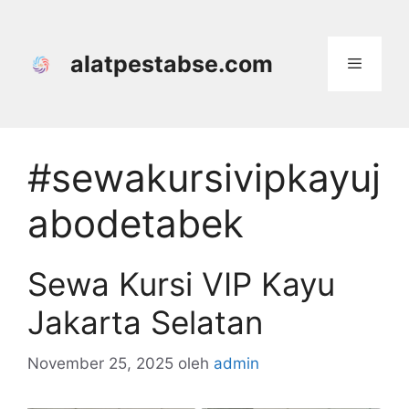
Langsung
ke
isi
alatpestabse.com
Menu
#sewakursivipkayuj
abodetabek
Sewa Kursi VIP Kayu
Jakarta Selatan
November 25, 2025
oleh
admin