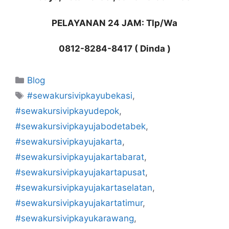
PELAYANAN 24 JAM: Tlp/Wa
0812-8284-8417 ( Dinda )
Kategori
Blog
Tag
#sewakursivipkayubekasi
,
#sewakursivipkayudepok
,
#sewakursivipkayujabodetabek
,
#sewakursivipkayujakarta
,
#sewakursivipkayujakartabarat
,
#sewakursivipkayujakartapusat
,
#sewakursivipkayujakartaselatan
,
#sewakursivipkayujakartatimur
,
#sewakursivipkayukarawang
,