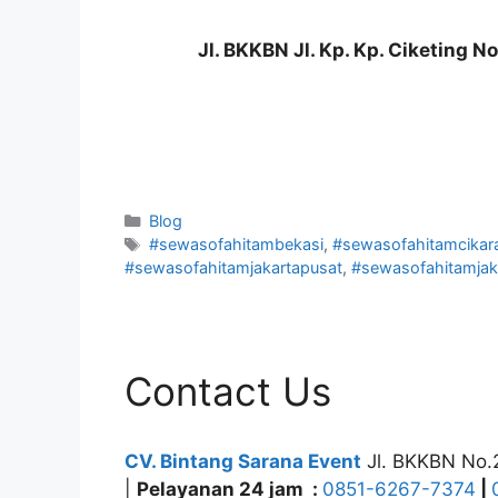
Jl. BKKBN Jl. Kp. Kp. Ciketing 
Kategori
Blog
Tag
#sewasofahitambekasi
,
#sewasofahitamcikar
#sewasofahitamjakartapusat
,
#sewasofahitamjak
Contact Us
CV. Bintang Sarana Event
Jl. BKKBN No.
|
Pelayanan 24 jam :
0851-6267-7374
|