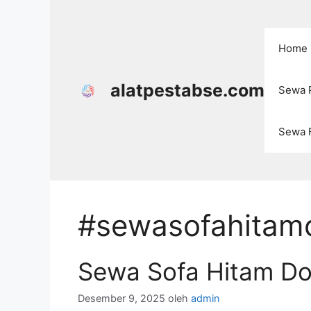
Langsung
ke
isi
Home
alatpestabse.com
Sewa P
Sewa F
#sewasofahitam
Sewa Sofa Hitam Do
Desember 9, 2025
oleh
admin