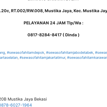
No.20c, RT.002/RW.008, Mustika Jaya, Kec. Mustika Jay
PELAYANAN 24 JAM Tlp/Wa :
0817-8284-8417 ( Dinda )
ang
,
#sewasofahitamdepok
,
#sewasofahitamjabodetabek
,
#sewas
artaselatan
,
#sewasofahitamjakartatimur
,
#sewasofahitamkarawa
20B Mustika Jaya Bekasi
0878-6027-1964