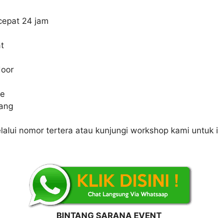
cepat 24 jam
t
door
le
sang
alui nomor tertera atau kunjungi workshop kami untuk i
BINTANG SARANA EVENT