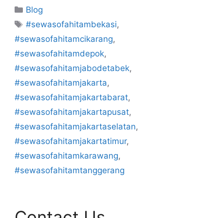
Kategori
Blog
Tag
#sewasofahitambekasi
,
#sewasofahitamcikarang
,
#sewasofahitamdepok
,
#sewasofahitamjabodetabek
,
#sewasofahitamjakarta
,
#sewasofahitamjakartabarat
,
#sewasofahitamjakartapusat
,
#sewasofahitamjakartaselatan
,
#sewasofahitamjakartatimur
,
#sewasofahitamkarawang
,
#sewasofahitamtanggerang
Contact Us