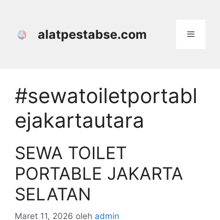
Langsung
ke
isi
alatpestabse.com
Menu
#sewatoiletportabl
ejakartautara
SEWA TOILET
PORTABLE JAKARTA
SELATAN
Maret 11, 2026
oleh
admin