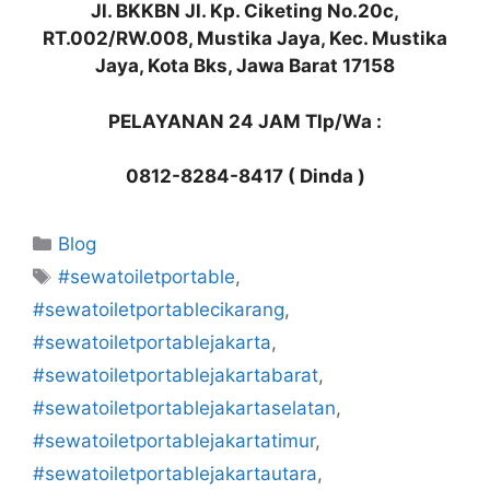
Jl. BKKBN Jl. Kp. Ciketing No.20c,
RT.002/RW.008, Mustika Jaya, Kec. Mustika
Jaya, Kota Bks, Jawa Barat 17158
PELAYANAN 24 JAM Tlp/Wa :
0812-8284-8417 ( Dinda )
Kategori
Blog
Tag
#sewatoiletportable
,
#sewatoiletportablecikarang
,
#sewatoiletportablejakarta
,
#sewatoiletportablejakartabarat
,
#sewatoiletportablejakartaselatan
,
#sewatoiletportablejakartatimur
,
#sewatoiletportablejakartautara
,