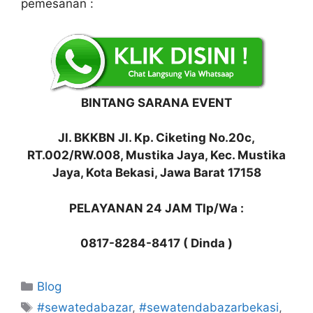
pemesanan :
BINTANG SARANA EVENT
Jl. BKKBN Jl. Kp. Ciketing No.20c,
RT.002/RW.008, Mustika Jaya, Kec. Mustika
Jaya, Kota Bekasi, Jawa Barat 17158
PELAYANAN 24 JAM Tlp/Wa :
0817-8284-8417 ( Dinda )
Kategori
Blog
Tag
#sewatedabazar
,
#sewatendabazarbekasi
,