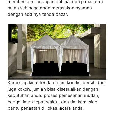
memberikan lindungan optimal dari panas dan
hujan sehingga anda merasakan nyaman
dengan ada nya tenda bazar.
Kami siap kirim tenda dalam kondisi bersih dan
juga kokoh, jumlah bisa disesuaikan dengan
kebutuhan anda. proses pemesanan mudah,
penggiriman tepat waktu, dan tim kami siap
bantu penaatan di lokasi acara anda.