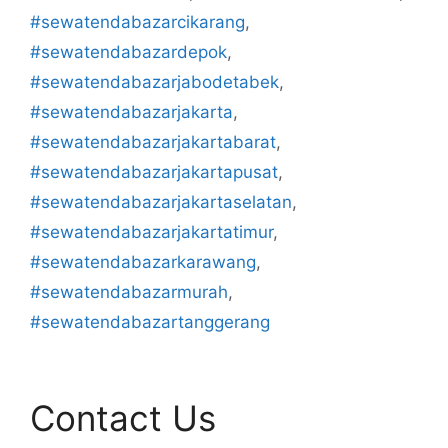
#sewatendabazarcikarang
,
#sewatendabazardepok
,
#sewatendabazarjabodetabek
,
#sewatendabazarjakarta
,
#sewatendabazarjakartabarat
,
#sewatendabazarjakartapusat
,
#sewatendabazarjakartaselatan
,
#sewatendabazarjakartatimur
,
#sewatendabazarkarawang
,
#sewatendabazarmurah
,
#sewatendabazartanggerang
Contact Us