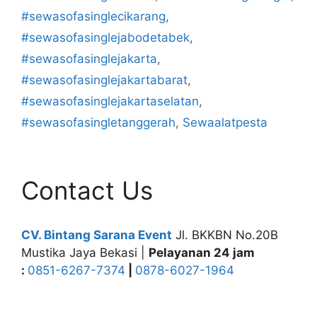
#sewasofasinglecikarang
,
#sewasofasinglejabodetabek
,
#sewasofasinglejakarta
,
#sewasofasinglejakartabarat
,
#sewasofasinglejakartaselatan
,
#sewasofasingletanggerah
,
Sewaalatpesta
Contact Us
CV. Bintang Sarana Event
Jl. BKKBN No.20B
Mustika Jaya Bekasi |
Pelayanan 24 jam
:
0851-6267-7374
|
0878-6027-1964