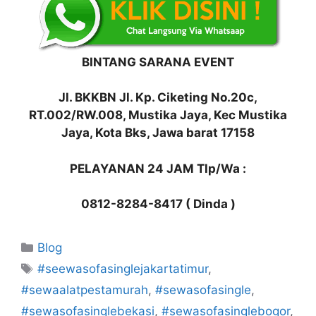
BINTANG SARANA EVENT
Jl. BKKBN Jl. Kp. Ciketing No.20c,
RT.002/RW.008, Mustika Jaya, Kec Mustika
Jaya, Kota Bks, Jawa barat 17158
PELAYANAN 24 JAM Tlp/Wa :
0812-8284-8417 ( Dinda )
Kategori
Blog
Tag
#seewasofasinglejakartatimur
,
#sewaalatpestamurah
,
#sewasofasingle
,
#sewasofasinglebekasi
,
#sewasofasinglebogor
,