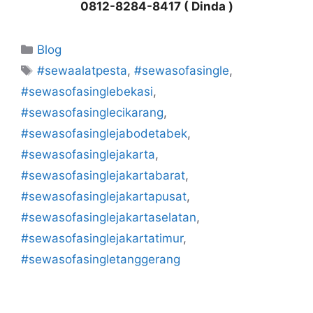
0812-8284-8417 ( Dinda )
Kategori
Blog
Tag
#sewaalatpesta
,
#sewasofasingle
,
#sewasofasinglebekasi
,
#sewasofasinglecikarang
,
#sewasofasinglejabodetabek
,
#sewasofasinglejakarta
,
#sewasofasinglejakartabarat
,
#sewasofasinglejakartapusat
,
#sewasofasinglejakartaselatan
,
#sewasofasinglejakartatimur
,
#sewasofasingletanggerang