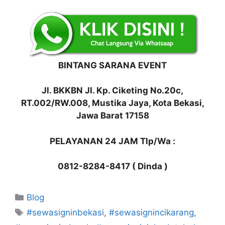
BINTANG SARANA EVENT
Jl. BKKBN Jl. Kp. Ciketing No.20c,
RT.002/RW.008, Mustika Jaya, Kota Bekasi,
Jawa Barat 17158
PELAYANAN 24 JAM Tlp/Wa :
0812-8284-8417 ( Dinda )
Kategori
Blog
Tag
#sewasigninbekasi
,
#sewasignincikarang
,