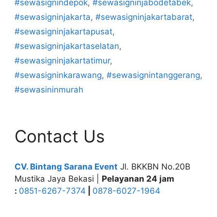
#sewasignindepok
,
#sewasigninjabodetabek
,
#sewasigninjakarta
,
#sewasigninjakartabarat
,
#sewasigninjakartapusat
,
#sewasigninjakartaselatan
,
#sewasigninjakartatimur
,
#sewasigninkarawang
,
#sewasignintanggerang
,
#sewasininmurah
Contact Us
CV. Bintang Sarana Event
Jl. BKKBN No.20B
Mustika Jaya Bekasi |
Pelayanan 24 jam
:
0851-6267-7374
|
0878-6027-1964