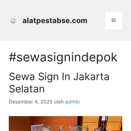
Langsung
ke
isi
alatpestabse.com
Menu
#sewasignindepok
Sewa Sign In Jakarta
Selatan
Desember 4, 2025
oleh
admin