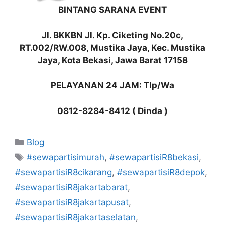
BINTANG SARANA EVENT
Jl. BKKBN Jl. Kp. Ciketing No.20c,
RT.002/RW.008, Mustika Jaya, Kec. Mustika
Jaya, Kota Bekasi, Jawa Barat 17158
PELAYANAN 24 JAM: Tlp/Wa
0812-8284-8412 ( Dinda )
Kategori
Blog
Tag
#sewapartisimurah
,
#sewapartisiR8bekasi
,
#sewapartisiR8cikarang
,
#sewapartisiR8depok
,
#sewapartisiR8jakartabarat
,
#sewapartisiR8jakartapusat
,
#sewapartisiR8jakartaselatan
,