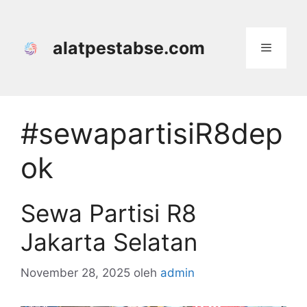
Langsung
ke
isi
alatpestabse.com
Menu
#sewapartisiR8dep
ok
Sewa Partisi R8
Jakarta Selatan
November 28, 2025
oleh
admin