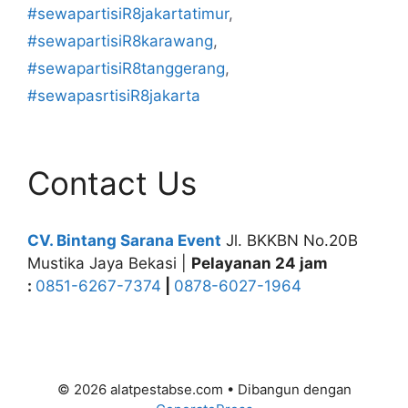
#sewapartisiR8jakartatimur
,
#sewapartisiR8karawang
,
#sewapartisiR8tanggerang
,
#sewapasrtisiR8jakarta
Contact Us
CV. Bintang Sarana Event
Jl. BKKBN No.20B
Mustika Jaya Bekasi |
Pelayanan 24 jam
:
0851-6267-7374
|
0878-6027-1964
© 2026 alatpestabse.com
• Dibangun dengan