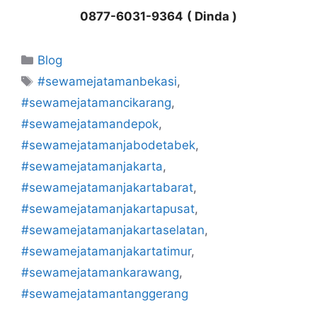
0877-6031-9364
( Dinda )
Kategori
Blog
Tag
#sewamejatamanbekasi
,
#sewamejatamancikarang
,
#sewamejatamandepok
,
#sewamejatamanjabodetabek
,
#sewamejatamanjakarta
,
#sewamejatamanjakartabarat
,
#sewamejatamanjakartapusat
,
#sewamejatamanjakartaselatan
,
#sewamejatamanjakartatimur
,
#sewamejatamankarawang
,
#sewamejatamantanggerang