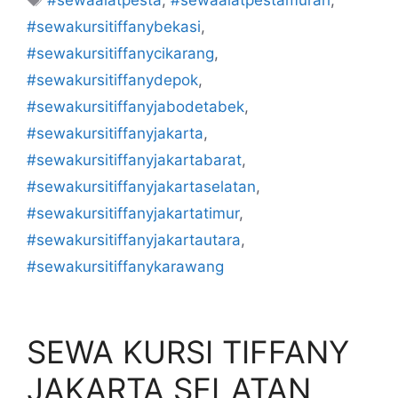
#sewakursitiffanybekasi
,
#sewakursitiffanycikarang
,
#sewakursitiffanydepok
,
#sewakursitiffanyjabodetabek
,
#sewakursitiffanyjakarta
,
#sewakursitiffanyjakartabarat
,
#sewakursitiffanyjakartaselatan
,
#sewakursitiffanyjakartatimur
,
#sewakursitiffanyjakartautara
,
#sewakursitiffanykarawang
SEWA KURSI TIFFANY
JAKARTA SELATAN