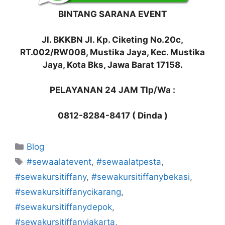
BINTANG SARANA EVENT
Jl. BKKBN Jl. Kp. Ciketing No.20c,
RT.002/RW008, Mustika Jaya, Kec. Mustika
Jaya, Kota Bks, Jawa Barat 17158.
PELAYANAN 24 JAM Tlp/Wa :
0812-8284-8417 ( Dinda )
Kategori
Blog
Tag
#sewaalatevent
,
#sewaalatpesta
,
#sewakursitiffany
,
#sewakursitiffanybekasi
,
#sewakursitiffanycikarang
,
#sewakursitiffanydepok
,
#sewakursitiffanyjakarta
,