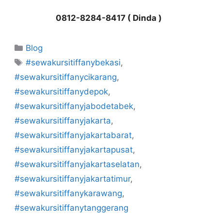
0812-8284-8417 ( Dinda )
Kategori
Blog
Tag
#sewakursitiffanybekasi
,
#sewakursitiffanycikarang
,
#sewakursitiffanydepok
,
#sewakursitiffanyjabodetabek
,
#sewakursitiffanyjakarta
,
#sewakursitiffanyjakartabarat
,
#sewakursitiffanyjakartapusat
,
#sewakursitiffanyjakartaselatan
,
#sewakursitiffanyjakartatimur
,
#sewakursitiffanykarawang
,
#sewakursitiffanytanggerang