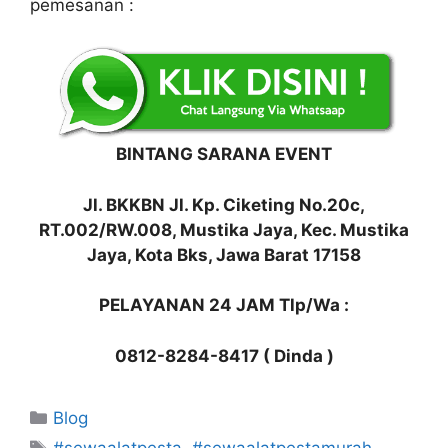
pemesanan :
BINTANG SARANA EVENT
Jl. BKKBN Jl. Kp. Ciketing No.20c,
RT.002/RW.008, Mustika Jaya, Kec. Mustika
Jaya, Kota Bks, Jawa Barat 17158
PELAYANAN 24 JAM Tlp/Wa :
0812-8284-8417 ( Dinda )
Kategori
Blog
Tag
#sewaalatpesta
,
#sewaalatpestamurah
,