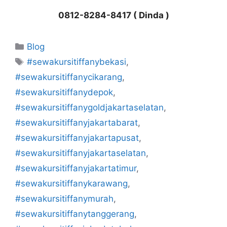
0812-8284-8417 ( Dinda )
Kategori
Blog
Tag
#sewakursitiffanybekasi
,
#sewakursitiffanycikarang
,
#sewakursitiffanydepok
,
#sewakursitiffanygoldjakartaselatan
,
#sewakursitiffanyjakartabarat
,
#sewakursitiffanyjakartapusat
,
#sewakursitiffanyjakartaselatan
,
#sewakursitiffanyjakartatimur
,
#sewakursitiffanykarawang
,
#sewakursitiffanymurah
,
#sewakursitiffanytanggerang
,