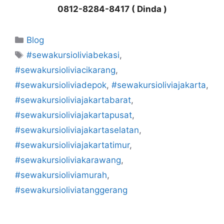
0812-8284-8417 ( Dinda )
Kategori
Blog
Tag
#sewakursioliviabekasi
,
#sewakursioliviacikarang
,
#sewakursioliviadepok
,
#sewakursioliviajakarta
,
#sewakursioliviajakartabarat
,
#sewakursioliviajakartapusat
,
#sewakursioliviajakartaselatan
,
#sewakursioliviajakartatimur
,
#sewakursioliviakarawang
,
#sewakursioliviamurah
,
#sewakursioliviatanggerang