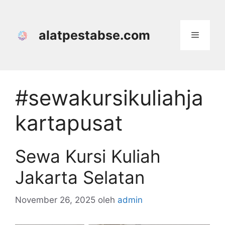
Langsung
ke
isi
alatpestabse.com
Menu
#sewakursikuliahja
kartapusat
Sewa Kursi Kuliah
Jakarta Selatan
November 26, 2025
oleh
admin