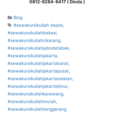
0812-8284-8417 ( Dinda )
Kategori
Blog
Tag
#sewakursikuliah depok
,
#sewakursikuliahbekasi
,
#sewakursikuliahcikarang
,
#sewakursikuliahjabodetabek
,
#sewakursikuliahjakarta
,
#sewakursikuliahjakartabarat
,
#sewakursikuliahjakartapusat
,
#sewakursikuliahjakartaselatan
,
#sewakursikuliahjakartatimur
,
#sewakursikuliahkarawang
,
#sewakursikuliahmurah
,
#sewakursikuliahtanggerang