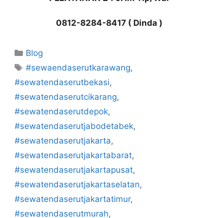
0812-8284-8417 ( Dinda )
Kategori
Blog
Tag
#sewaendaserutkarawang
,
#sewatendaserutbekasi
,
#sewatendaserutcikarang
,
#sewatendaserutdepok
,
#sewatendaserutjabodetabek
,
#sewatendaserutjakarta
,
#sewatendaserutjakartabarat
,
#sewatendaserutjakartapusat
,
#sewatendaserutjakartaselatan
,
#sewatendaserutjakartatimur
,
#sewatendaserutmurah
,