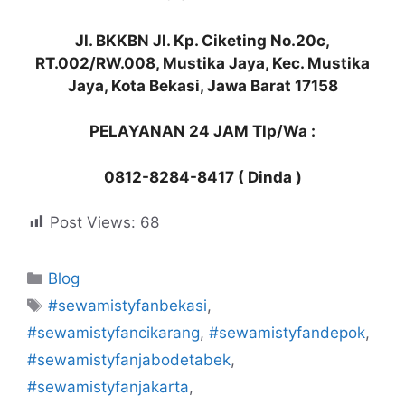
Jl. BKKBN Jl. Kp. Ciketing No.20c,
RT.002/RW.008, Mustika Jaya, Kec. Mustika
Jaya, Kota Bekasi, Jawa Barat 17158
PELAYANAN 24 JAM Tlp/Wa :
0812-8284-8417 ( Dinda )
Post Views:
68
Kategori
Blog
Tag
#sewamistyfanbekasi
,
#sewamistyfancikarang
,
#sewamistyfandepok
,
#sewamistyfanjabodetabek
,
#sewamistyfanjakarta
,