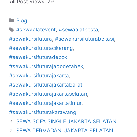
Post Views:
79
Kategori
Blog
Tag
#sewaalatevent
,
#sewaalatpesta
,
#sewakursifutura
,
#sewakursifuturabekasi
,
#sewakursifuturacikarang
,
#sewakursifuturadepok
,
#sewakursifuturajabodetabek
,
#sewakursifuturajakarta
,
#sewakursifuturajakartabarat
,
#sewakursifuturajakartaselatan
,
#sewakursifuturajakartatimur
,
#sewakursifuturakarawang
SEWA SOFA SINGLE JAKARTA SELATAN
SEWA PERMADANI JAKARTA SELATAN